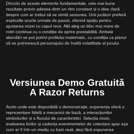
Dincolo de aceste elemente fundamentale, cele mai bune
rezultate provin adesea dintr-un ritm constant și o idee clară
despre cum ar trebui să se simtă sesiunea. Unii jucători preferă
exploziile scurte urmate de pauze, oferind spațiu pentru
ajustarea mizei cu capul rece. Alții aleg un bloc mai mare de
rotiri continue cu o condiție de oprire prestabilită. Ambele
abordări se pot potrivi profilului matematic, cu condiția ca planul
să se potrivească personajului de înaltă volatilitate al jocului.
Versiunea Demo Gratuită
A Razor Returns
Acolo unde este disponibilă o demonstrație, experiența oferă o
reprezentare fidelă a mecanicii de bază, a interacțiunilor
simbolurilor și a fluxului de caracteristici. Selecția mizei,
evaluarea liniilor și cadența evenimentelor de colectare apar așa
cum ar fi într-un mediu cu bani reali, deși fără expunerea