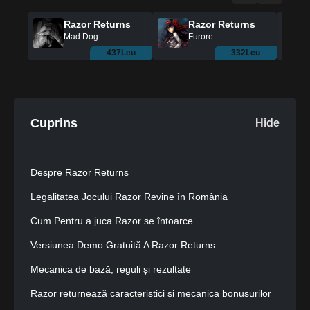
Razor Returns
Razor Returns
Mad Dog
Furore
437Leu
332Leu
Cuprins
Hide
Despre Razor Returns
Legalitatea Jocului Razor Revine în România
Cum Pentru a juca Razor se întoarce
Versiunea Demo Gratuită A Razor Returns
Mecanica de bază, reguli și rezultate
Razor returnează caracteristici și mecanica bonusurilor