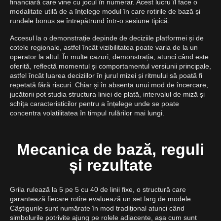
financiară care vine cu jocul în numerar. Acest lucru îl face o
modalitate utilă de a înțelege modul în care rotirile de bază și
rundele bonus se întrepătrund într-o sesiune tipică.
Accesul la o demonstrație depinde de deciziile platformei și de
cotele regionale, astfel încât vizibilitatea poate varia de la un
operator la altul. În multe cazuri, demonstrația, atunci când este
oferită, reflectă momentul și comportamentul versiunii principale,
astfel încât luarea deciziilor în jurul mizei și ritmului să poată fi
repetată fără riscuri. Chiar și în absența unui mod de încercare,
jucătorii pot studia structura liniei de plată, intervalul de miză și
schița caracteristicilor pentru a înțelege unde se poate
concentra volatilitatea în timpul rulărilor mai lungi.
Mecanica de bază, reguli
și rezultate
Grila rulează la 5 pe 5 cu 40 de linii fixe, o structură care
garantează fiecare rotire evaluează un set larg de modele.
Câștigurile sunt numărate în mod tradițional atunci când
simbolurile potrivite ajung pe rolele adiacente, așa cum sunt