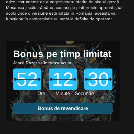
orice instrumente de autogestionare oferite de site-ul gazdă.
Mecanica jocului rămâne aceeași pe platformele aprobate, iar
acolo unde o versiune este listată în România, aceasta va
funcționa în conformitate cu setările definite de operator.
Bonus pe timp limitat
Joacă Razor se întoarce acum
52
12
29
Ore
Minute
Secunde
Bonus de revendicare