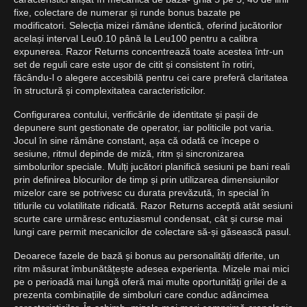
fixe, colectare de numerar și runde bonus bazate pe
modificatori. Selecția mizei rămâne identică, oferind jucătorilor
același interval Leu0.10 până la Leu100 pentru a calibra
expunerea. Razor Returns concentrează toate acestea într-un
set de reguli care este ușor de citit și consistent în rotiri,
făcându-l o alegere accesibilă pentru cei care preferă claritatea
în structură și complexitatea caracteristicilor.
Configurarea contului, verificările de identitate și pașii de
depunere sunt gestionate de operator, iar politicile pot varia.
Jocul în sine rămâne constant, așa că odată ce începe o
sesiune, ritmul depinde de miză, ritm și sincronizarea
simbolurilor speciale. Mulți jucători planifică sesiuni pe bani reali
prin definirea blocurilor de timp și prin utilizarea dimensiunilor
mizelor care se potrivesc cu durata prevăzută, în special în
titlurile cu volatilitate ridicată. Razor Returns acceptă atât sesiuni
scurte care urmăresc entuziasmul condensat, cât și curse mai
lungi care permit mecanicilor de colectare să-și găsească pasul.
Deoarece fazele de bază și bonus au personalități diferite, un
ritm măsurat îmbunătățește adesea experiența. Mizele mai mici
pe o perioadă mai lungă oferă mai multe oportunități grilei de a
prezenta combinațiile de simboluri care conduc adâncimea