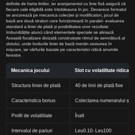
definite de harta liniilor, iar aranjamentul cu linie fixă asigură că
fiecare cale eligibilă este întotdeauna în joc. Deoarece formatul
se ancorează pe mecanica colecției și modificatori, jocul de
bază are două straturi care funcționează în paralel- evaluarea
standard a liniei de plată și posibilitatea unor rezultate
îmbunătățite atunci când elementele speciale se aliniază.
Această focalizare divizată construiește ritmul de semnătură al
slotului, unde loviturile liniei de bază mențin sesiunea în
mișcare, iar vârfurile bazate pe caracteristici ridică anumite
ferestre.
Mecanica jocului
Slot cu volatilitate ridicat
Structura liniei de plată
40 de linii de plată fixe
Caracteristica bonus
Colectarea numerarului și r
Profil de volatilitate
Înalt
Intervalul de pariuri
Leu0.10- Leu100