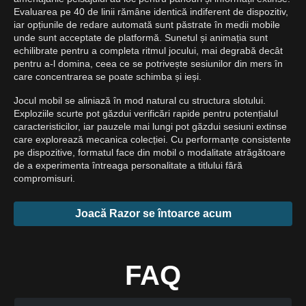
Evaluarea pe 40 de linii rămâne identică indiferent de dispozitiv,
iar opțiunile de redare automată sunt păstrate în medii mobile
unde sunt acceptate de platformă. Sunetul și animația sunt
echilibrate pentru a completa ritmul jocului, mai degrabă decât
pentru a-l domina, ceea ce se potrivește sesiunilor din mers în
care concentrarea se poate schimba și ieși.
Jocul mobil se aliniază în mod natural cu structura slotului.
Exploziile scurte pot găzdui verificări rapide pentru potențialul
caracteristicilor, iar pauzele mai lungi pot găzdui sesiuni extinse
care explorează mecanica colecției. Cu performanțe consistente
pe dispozitive, formatul face din mobil o modalitate atrăgătoare
de a experimenta întreaga personalitate a titlului fără
compromisuri.
Joacă Razor se întoarce acum
FAQ