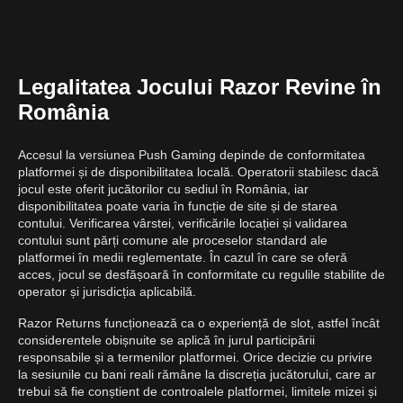
Legalitatea Jocului Razor Revine în
România
Accesul la versiunea Push Gaming depinde de conformitatea
platformei și de disponibilitatea locală. Operatorii stabilesc dacă
jocul este oferit jucătorilor cu sediul în România, iar
disponibilitatea poate varia în funcție de site și de starea
contului. Verificarea vârstei, verificările locației și validarea
contului sunt părți comune ale proceselor standard ale
platformei în medii reglementate. În cazul în care se oferă
acces, jocul se desfășoară în conformitate cu regulile stabilite de
operator și jurisdicția aplicabilă.
Razor Returns funcționează ca o experiență de slot, astfel încât
considerentele obișnuite se aplică în jurul participării
responsabile și a termenilor platformei. Orice decizie cu privire
la sesiunile cu bani reali rămâne la discreția jucătorului, care ar
trebui să fie conștient de controalele platformei, limitele mizei și